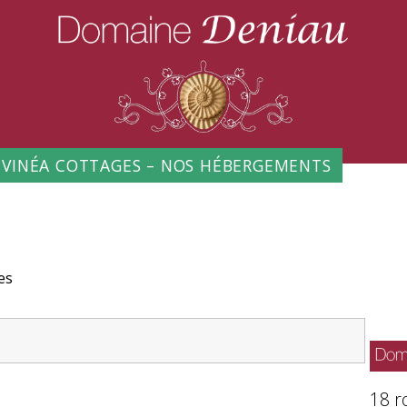
Les
VINÉA COTTAGES – NOS HÉBERGEMENTS
vins
du
Domaine
es
Deniau
18 r