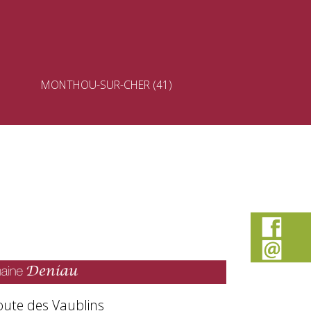
MONTHOU-SUR-CHER (41)
oute des Vaublins