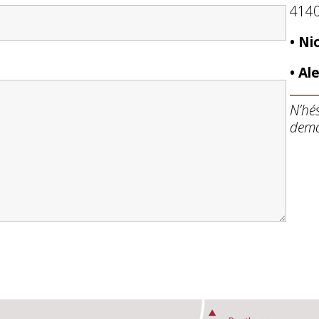
414
• Ni
• Al
N’hé
dema